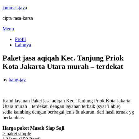
jammas-jaya
cipta-rasa-karsa
Skip
Menu
to
Profil
content
Lainnya
Paket jasa aqiqah Kec. Tanjung Priok
Kota Jakarta Utara murah – terdekat
Posted
by
bang-jay
on
Kami layanan Paket jasa aqiqah Kec. Tanjung Priok Kota Jakarta
Utara murah – terdekat. dengan layanan terbaik (syar’i-able)
sedia kambing dengan berbagai jenis & ukuran. dari hasil ternak yg
berkualitas
Harga paket Masak Siap Saji
> paket simple