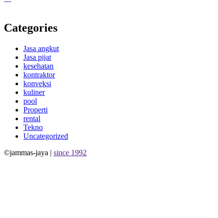
Categories
Jasa angkut
Jasa pijat
kesehatan
kontraktor
konveksi
kuliner
pool
Properti
rental
Tekno
Uncategorized
©jammas-jaya |
since 1992
Allium Theme by
TemplateLens
⋅
Powered by
WordPress