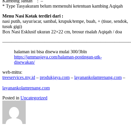
Kambing Jantan : –
* Type Tasyakuram belum memenuhi ketentuan kambing
Aqiqah
Menu Nasi Kotak terdiri dari :
nasi putih, sayur/acar, sambal, krupuk/tempe, buah, + (tisue, sendok,
tusuk gigi)
Box Nasi Esklusif ukuran 22×22 cm, brosur risalah
Aqiqah
/ doa
———————————————————————————
halaman ini bisa disewa mulai 300/3bln
https://jammasjaya.com/halaman-postingan-utk-
disewakan/
web-mitra:
treeservices.my.id
–
produkjaya.com
–
layanankolamrenang.com
–
layanankolamrenang.com
Posted in
Uncategorized