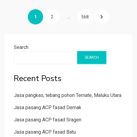
Posts
PAGE
PAGE
PAGE
NEXT
1
2
…
568
pagination
PAGE
Search
SEARCH
Recent Posts
Jasa pangkas, tebang pohon Ternate, Maluku Utara
Jasa pasang ACP fasad Demak
Jasa pasang ACP fasad Sragen
Jasa pasang ACP fasad Batu