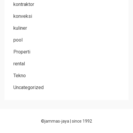
kontraktor
konveksi
kuliner
pool
Properti
rental
Tekno
Uncategorized
©jammas-jaya |
since 1992
Allium Theme by
TemplateLens
⋅
Powered by
WordPress