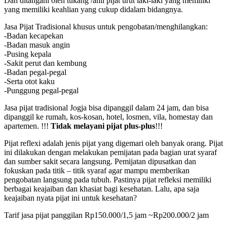
Dan ditangani oleh tukang /ahli pijat urut laki-laki yang memiliki
yang memiliki keahlian yang cukup didalam bidangnya.
Jasa Pijat Tradisional khusus untuk pengobatan/menghilangkan:
-Badan kecapekan
-Badan masuk angin
-Pusing kepala
-Sakit perut dan kembung
-Badan pegal-pegal
-Serta otot kaku
-Punggung pegal-pegal
Jasa pijat tradisional Jogja bisa dipanggil dalam 24 jam, dan bisa
dipanggil ke rumah, kos-kosan, hotel, losmen, vila, homestay dan
apartemen. !!!
Tidak melayani pijat plus-plus
!!!
Pijat reflexi adalah jenis pijat yang digemari oleh banyak orang. Pijat
ini dilakukan dengan melakukan pemijatan pada bagian urat syaraf
dan sumber sakit secara langsung. Pemijatan dipusatkan dan
fokuskan pada titik – titik syaraf agar mampu memberikan
pengobatan langsung pada tubuh. Pastinya pijat refleksi memiliki
berbagai keajaiban dan khasiat bagi kesehatan. Lalu, apa saja
keajaiban nyata pijat ini untuk kesehatan?
Tarif jasa pijat panggilan Rp150.000/1,5 jam ~Rp200.000/2 jam