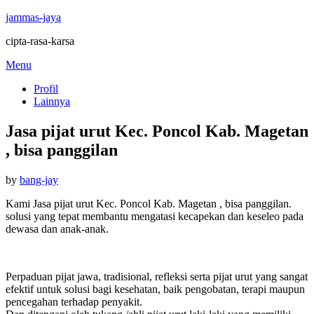
jammas-jaya
cipta-rasa-karsa
Skip
Menu
to
Profil
content
Lainnya
Jasa pijat urut Kec. Poncol Kab. Magetan
, bisa panggilan
Posted
by
bang-jay
on
Kami Jasa pijat urut Kec. Poncol Kab. Magetan , bisa panggilan.
solusi yang tepat membantu mengatasi kecapekan dan keseleo pada
dewasa dan anak-anak.
Perpaduan pijat jawa, tradisional, refleksi serta pijat urut yang sangat
efektif untuk solusi bagi kesehatan, baik pengobatan, terapi maupun
pencegahan terhadap penyakit.