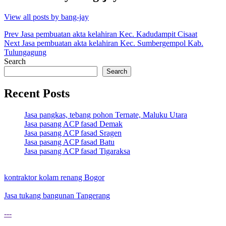
View all posts by bang-jay
Post
Prev
Jasa pembuatan akta kelahiran Kec. Kadudampit Cisaat
Next
Jasa pembuatan akta kelahiran Kec. Sumbergempol Kab.
navigation
Tulungagung
Search
Search
Recent Posts
Jasa pangkas, tebang pohon Ternate, Maluku Utara
Jasa pasang ACP fasad Demak
Jasa pasang ACP fasad Sragen
Jasa pasang ACP fasad Batu
Jasa pasang ACP fasad Tigaraksa
kontraktor kolam renang Bogor
Jasa tukang bangunan Tangerang
---