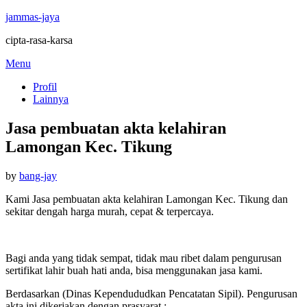
jammas-jaya
cipta-rasa-karsa
Skip
Menu
to
Profil
content
Lainnya
Jasa pembuatan akta kelahiran
Lamongan Kec. Tikung
Posted
by
bang-jay
on
Kami Jasa pembuatan akta kelahiran Lamongan Kec. Tikung dan
sekitar dengah harga murah, cepat & terpercaya.
Bagi anda yang tidak sempat, tidak mau ribet dalam pengurusan
sertifikat lahir buah hati anda, bisa menggunakan jasa kami.
Berdasarkan (Dinas Kependududkan Pencatatan Sipil). Pengurusan
akta ini dikerjakan dengan prasyarat :