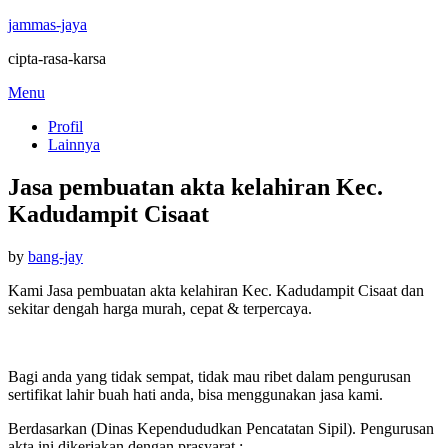
jammas-jaya
cipta-rasa-karsa
Skip
Menu
to
Profil
content
Lainnya
Jasa pembuatan akta kelahiran Kec.
Kadudampit Cisaat
Posted
by
bang-jay
on
Kami Jasa pembuatan akta kelahiran Kec. Kadudampit Cisaat dan
sekitar dengah harga murah, cepat & terpercaya.
Bagi anda yang tidak sempat, tidak mau ribet dalam pengurusan
sertifikat lahir buah hati anda, bisa menggunakan jasa kami.
Berdasarkan (Dinas Kependududkan Pencatatan Sipil). Pengurusan
akta ini dikerjakan dengan prasyarat :