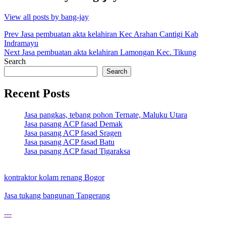
View all posts by bang-jay
Post
Prev
Jasa pembuatan akta kelahiran Kec Arahan Cantigi Kab
Indramayu
navigation
Next
Jasa pembuatan akta kelahiran Lamongan Kec. Tikung
Search
Search
Recent Posts
Jasa pangkas, tebang pohon Ternate, Maluku Utara
Jasa pasang ACP fasad Demak
Jasa pasang ACP fasad Sragen
Jasa pasang ACP fasad Batu
Jasa pasang ACP fasad Tigaraksa
kontraktor kolam renang Bogor
Jasa tukang bangunan Tangerang
---