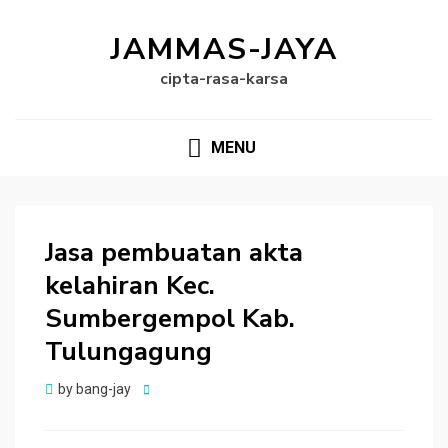
JAMMAS-JAYA
cipta-rasa-karsa
MENU
Jasa pembuatan akta
kelahiran Kec.
Sumbergempol Kab.
Tulungagung
Posted
by
bang-jay
on