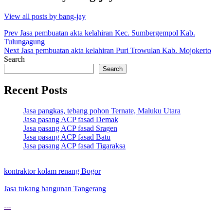
View all posts by bang-jay
Post
Prev
Jasa pembuatan akta kelahiran Kec. Sumbergempol Kab.
Tulungagung
navigation
Next
Jasa pembuatan akta kelahiran Puri Trowulan Kab. Mojokerto
Search
Search
Recent Posts
Jasa pangkas, tebang pohon Ternate, Maluku Utara
Jasa pasang ACP fasad Demak
Jasa pasang ACP fasad Sragen
Jasa pasang ACP fasad Batu
Jasa pasang ACP fasad Tigaraksa
kontraktor kolam renang Bogor
Jasa tukang bangunan Tangerang
---