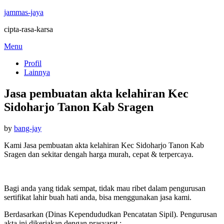
jammas-jaya
cipta-rasa-karsa
Skip
Menu
to
Profil
content
Lainnya
Jasa pembuatan akta kelahiran Kec
Sidoharjo Tanon Kab Sragen
Posted
by
bang-jay
on
Kami Jasa pembuatan akta kelahiran Kec Sidoharjo Tanon Kab
Sragen dan sekitar dengah harga murah, cepat & terpercaya.
Bagi anda yang tidak sempat, tidak mau ribet dalam pengurusan
sertifikat lahir buah hati anda, bisa menggunakan jasa kami.
Berdasarkan (Dinas Kependududkan Pencatatan Sipil). Pengurusan
akta ini dikerjakan dengan prasyarat :