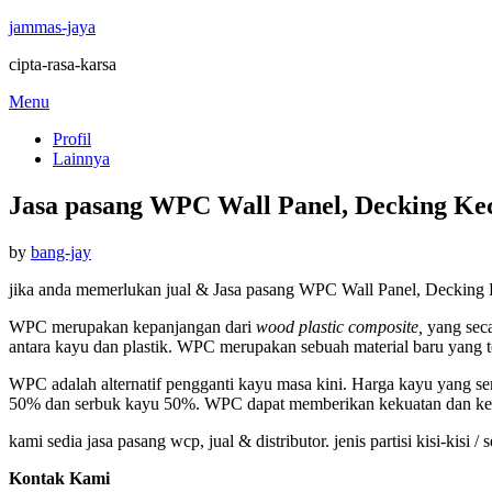
jammas-jaya
cipta-rasa-karsa
Skip
Menu
to
Profil
content
Lainnya
Jasa pasang WPC Wall Panel, Decking Ke
Posted
by
bang-jay
on
jika anda memerlukan jual & Jasa pasang WPC Wall Panel, Decking 
WPC merupakan kepanjangan dari
wood plastic composite,
yang seca
antara kayu dan plastik. WPC merupakan sebuah material baru yang t
WPC adalah alternatif pengganti kayu masa kini. Harga kayu yang se
50% dan serbuk kayu 50%. WPC dapat memberikan kekuatan dan keind
kami sedia jasa pasang wcp, jual & distributor. jenis partisi kisi-kisi 
Kontak Kami