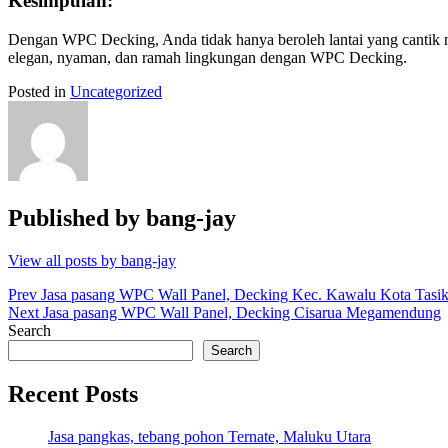
Kesimpulan:
Dengan WPC Decking, Anda tidak hanya beroleh lantai yang cantik n
elegan, nyaman, dan ramah lingkungan dengan WPC Decking.
Posted in
Uncategorized
Published by
bang-jay
View all posts by bang-jay
Post
Prev
Jasa pasang WPC Wall Panel, Decking Kec. Kawalu Kota Tasi
Next
Jasa pasang WPC Wall Panel, Decking Cisarua Megamendung
navigation
Search
Search
Recent Posts
Jasa pangkas, tebang pohon Ternate, Maluku Utara