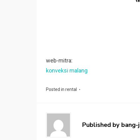
te
web-mitra:
konveksi malang
Posted in
rental
Published by
bang-