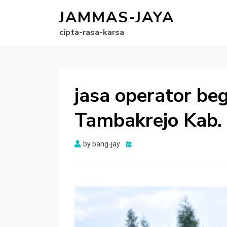
JAMMAS-JAYA
cipta-rasa-karsa
jasa operator be
Tambakrejo Kab.
Posted
by
bang-jay
on