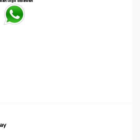
kan logo dibawah
jay