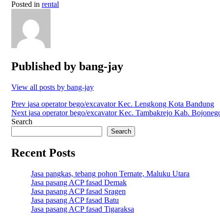
Posted in
rental
Published by
bang-jay
View all posts by bang-jay
Post
Prev
jasa operator bego/excavator Kec. Lengkong Kota Bandung
Next
jasa operator bego/excavator Kec. Tambakrejo Kab. Bojoneg
navigation
Search
Search
Recent Posts
Jasa pangkas, tebang pohon Ternate, Maluku Utara
Jasa pasang ACP fasad Demak
Jasa pasang ACP fasad Sragen
Jasa pasang ACP fasad Batu
Jasa pasang ACP fasad Tigaraksa