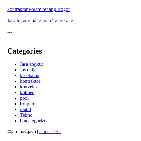
kontraktor kolam renang Bogor
Jasa tukang bangunan Tangerang
---
Categories
Jasa angkut
Jasa pijat
kesehatan
kontraktor
konveksi
kuliner
pool
Properti
rental
Tekno
Uncategorized
©jammas-jaya |
since 1992
Allium Theme by
TemplateLens
⋅
Powered by
WordPress