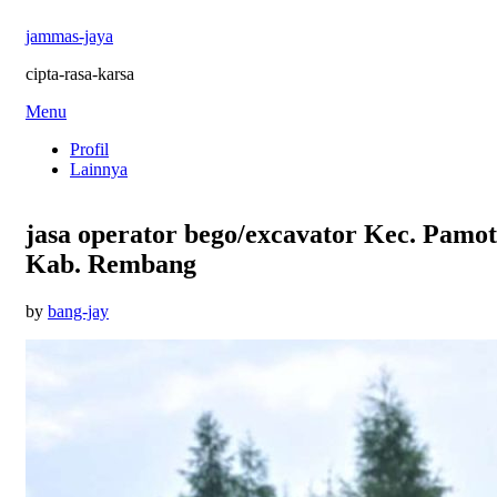
jammas-jaya
cipta-rasa-karsa
Skip
Menu
to
Profil
content
Lainnya
jasa operator bego/excavator Kec. Pamo
Kab. Rembang
Posted
by
bang-jay
on