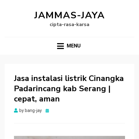
JAMMAS-JAYA
cipta-rasa-karsa
MENU
Jasa instalasi listrik Cinangka
Padarincang kab Serang |
cepat, aman
Posted
by
bang-jay
on