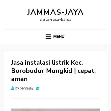
JAMMAS-JAYA
cipta-rasa-karsa
MENU
Jasa instalasi listrik Kec.
Borobudur Mungkid | cepat,
aman
Posted
by
bang-jay
on