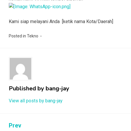
Kami siap melayani Anda [ketik nama Kota/Daerah]
Posted in
Tekno
Published by
bang-jay
View all posts by bang-jay
Post
Prev