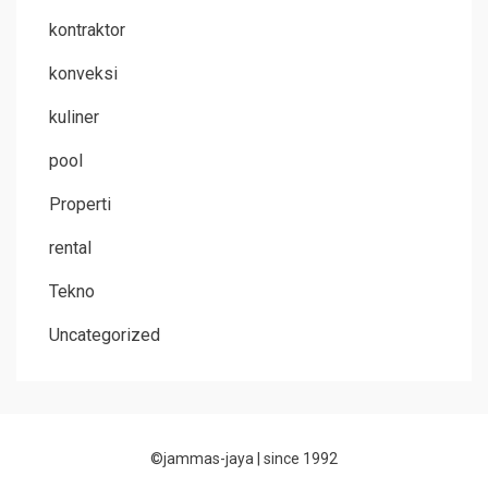
kontraktor
konveksi
kuliner
pool
Properti
rental
Tekno
Uncategorized
©jammas-jaya |
since 1992
Allium Theme by
TemplateLens
⋅
Powered by
WordPress