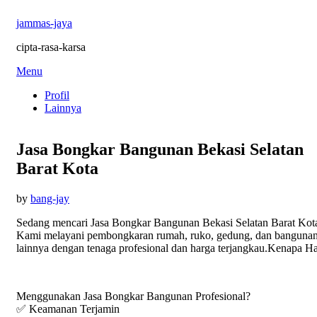
jammas-jaya
cipta-rasa-karsa
Skip
Menu
to
Profil
content
Lainnya
Jasa Bongkar Bangunan Bekasi Selatan
Barat Kota
Posted
by
bang-jay
on
Sedang mencari Jasa Bongkar Bangunan Bekasi Selatan Barat Kot
Kami melayani pembongkaran rumah, ruko, gedung, dan banguna
lainnya dengan tenaga profesional dan harga terjangkau.Kenapa H
Menggunakan Jasa Bongkar Bangunan Profesional?
✅ Keamanan Terjamin