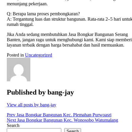
menunjang pekerjaan.
Q: Berapa lama proses pembongkaran?
A: Tergantung luas dan struktur bangunan. Rata-rata 2–5 hari untu
rumah tinggal.
Jika Anda sedang membutuhkan Jasa Bongkar Bangunan Serang
Banten, jangan ragu untuk menghubungi kami. Kami siap member
layanan terbaik dengan harga bersahabat dan hasil memuaskan.
Posted in
Uncategorized
Published by
bang-jay
View all posts by bang-jay
Post
Prev
Jasa Bongkar Bangunan Kec. Plemahan Purwoasri
Next
Jasa Bongkar Bangunan Kec. Wonosobo Watumalang
navigation
Search
Search