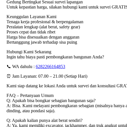
Gedung Bertingkat Sesuai survei lapangan
Untuk kepastian harga, silakan hubungi kami untuk survei GRATI
Keunggulan Layanan Kami
Tenaga kerja profesional & berpengalaman
Peralatan lengkap (alat berat, safety gear)
Proses cepat dan tidak ribet
Harga bisa disesuaikan dengan anggaran
Bertanggung jawab terhadap sisa puing
Hubungi Kami Sekarang
Ingin tahu biaya pasti pembongkaran bangunan Anda?
📞 WA dahulu :
6282266164853
⏰ Jam Layanan: 07.00 – 21.00 (Setiap Hari)
Kami siap datang ke lokasi Anda untuk survei dan konsultasi GRA
FAQ – Pertanyaan Umum
Q: Apakah bisa bongkar sebagian bangunan saja?
A: Bisa. Kami melayani pembongkaran sebagian (misalnya hanya a
dinding, atau pondasi saja).
Q: Apakah kalian punya alat berat sendiri?
A: Ya, kami memiliki excavator, jackhammer, dan truk angkut untu