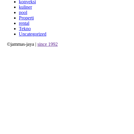
konveksi
kuliner
pool
Properti
rental
Tekno
Uncategorized
©jammas-jaya |
since 1992
Allium Theme by
TemplateLens
⋅
Powered by
WordPress