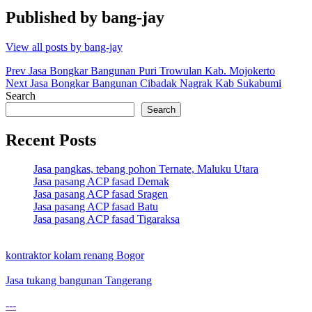
Published by
bang-jay
View all posts by bang-jay
Post
Prev
Jasa Bongkar Bangunan Puri Trowulan Kab. Mojokerto
Next
Jasa Bongkar Bangunan Cibadak Nagrak Kab Sukabumi
navigation
Search
Search
Recent Posts
Jasa pangkas, tebang pohon Ternate, Maluku Utara
Jasa pasang ACP fasad Demak
Jasa pasang ACP fasad Sragen
Jasa pasang ACP fasad Batu
Jasa pasang ACP fasad Tigaraksa
kontraktor kolam renang Bogor
Jasa tukang bangunan Tangerang
---