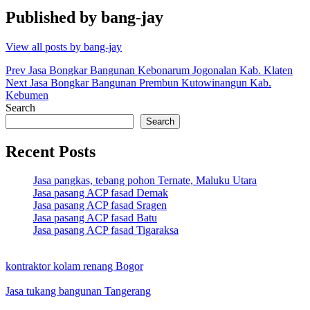
Published by
bang-jay
View all posts by bang-jay
Post
Prev
Jasa Bongkar Bangunan Kebonarum Jogonalan Kab. Klaten
Next
Jasa Bongkar Bangunan Prembun Kutowinangun Kab.
navigation
Kebumen
Search
Search
Recent Posts
Jasa pangkas, tebang pohon Ternate, Maluku Utara
Jasa pasang ACP fasad Demak
Jasa pasang ACP fasad Sragen
Jasa pasang ACP fasad Batu
Jasa pasang ACP fasad Tigaraksa
kontraktor kolam renang Bogor
Jasa tukang bangunan Tangerang