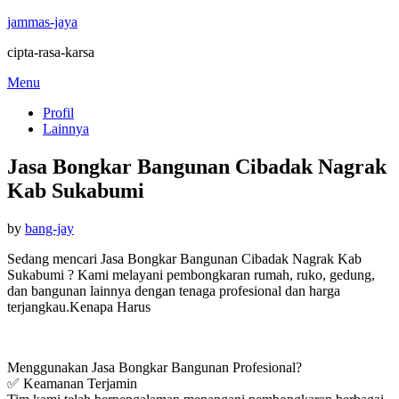
jammas-jaya
cipta-rasa-karsa
Skip
Menu
to
Profil
content
Lainnya
Jasa Bongkar Bangunan Cibadak Nagrak
Kab Sukabumi
Posted
by
bang-jay
on
Sedang mencari Jasa Bongkar Bangunan Cibadak Nagrak Kab
Sukabumi ? Kami melayani pembongkaran rumah, ruko, gedung,
dan bangunan lainnya dengan tenaga profesional dan harga
terjangkau.Kenapa Harus
Menggunakan Jasa Bongkar Bangunan Profesional?
✅ Keamanan Terjamin