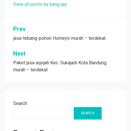
View all posts by bang-jay
Post
Prev
navigation
jasa-tebang-pohon Homeyo murah – terdekat
Next
Paket jasa aqiqah Kec. Sukajadi Kota Bandung
murah – terdekat
Search
SEARCH