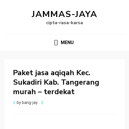
JAMMAS-JAYA
cipta-rasa-karsa
MENU
Paket jasa aqiqah Kec.
Sukadiri Kab. Tangerang
murah – terdekat
Posted
by
bang-jay
on