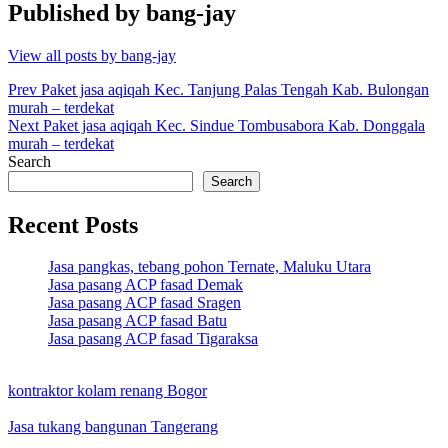
Published by
bang-jay
View all posts by bang-jay
Post
Prev
Paket jasa aqiqah Kec. Tanjung Palas Tengah Kab. Bulongan
murah – terdekat
navigation
Next
Paket jasa aqiqah Kec. Sindue Tombusabora Kab. Donggala
murah – terdekat
Search
Search
Recent Posts
Jasa pangkas, tebang pohon Ternate, Maluku Utara
Jasa pasang ACP fasad Demak
Jasa pasang ACP fasad Sragen
Jasa pasang ACP fasad Batu
Jasa pasang ACP fasad Tigaraksa
kontraktor kolam renang Bogor
Jasa tukang bangunan Tangerang