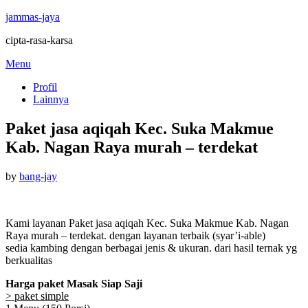
jammas-jaya
cipta-rasa-karsa
Skip
Menu
to
Profil
content
Lainnya
Paket jasa aqiqah Kec. Suka Makmue
Kab. Nagan Raya murah – terdekat
Posted
by
bang-jay
on
Kami layanan Paket jasa aqiqah Kec. Suka Makmue Kab. Nagan
Raya murah – terdekat. dengan layanan terbaik (syar’i-able)
sedia kambing dengan berbagai jenis & ukuran. dari hasil ternak yg
berkualitas
Harga paket Masak Siap Saji
> paket simple