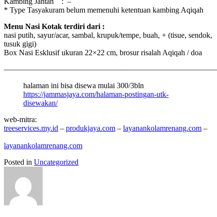
Kambing Jantan : –
* Type Tasyakuram belum memenuhi ketentuan kambing
Aqiqah
Menu Nasi Kotak terdiri dari :
nasi putih, sayur/acar, sambal, krupuk/tempe, buah, + (tisue, sendok,
tusuk gigi)
Box Nasi Esklusif ukuran 22×22 cm, brosur risalah
Aqiqah
/ doa
———————————————————————————
halaman ini bisa disewa mulai 300/3bln
https://jammasjaya.com/halaman-postingan-utk-
disewakan/
web-mitra:
treeservices.my.id
–
produkjaya.com
–
layanankolamrenang.com
–
layanankolamrenang.com
Posted in
Uncategorized