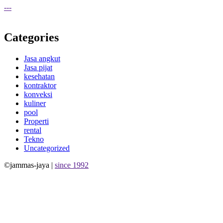
---
Categories
Jasa angkut
Jasa pijat
kesehatan
kontraktor
konveksi
kuliner
pool
Properti
rental
Tekno
Uncategorized
©jammas-jaya |
since 1992
Allium Theme by
TemplateLens
⋅
Powered by
WordPress