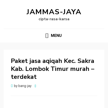
JAMMAS-JAYA
cipta-rasa-karsa
MENU
Paket jasa aqiqah Kec. Sakra
Kab. Lombok Timur murah –
terdekat
Posted
by
bang-jay
on