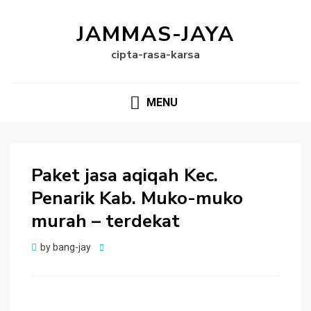
JAMMAS-JAYA
cipta-rasa-karsa
MENU
Paket jasa aqiqah Kec.
Penarik Kab. Muko-muko
murah – terdekat
Posted
by
bang-jay
on