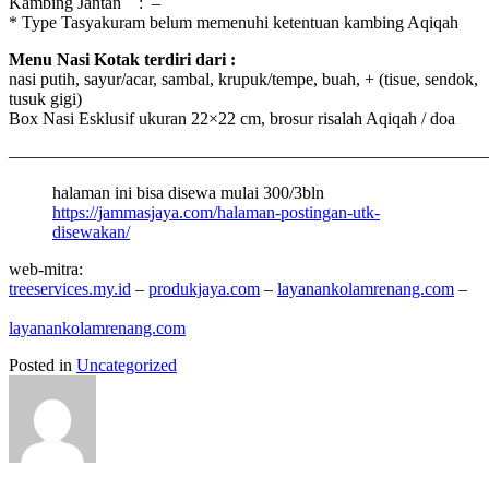
Kambing Jantan : –
* Type Tasyakuram belum memenuhi ketentuan kambing
Aqiqah
Menu Nasi Kotak terdiri dari :
nasi putih, sayur/acar, sambal, krupuk/tempe, buah, + (tisue, sendok,
tusuk gigi)
Box Nasi Esklusif ukuran 22×22 cm, brosur risalah
Aqiqah
/ doa
———————————————————————————
halaman ini bisa disewa mulai 300/3bln
https://jammasjaya.com/halaman-postingan-utk-
disewakan/
web-mitra:
treeservices.my.id
–
produkjaya.com
–
layanankolamrenang.com
–
layanankolamrenang.com
Posted in
Uncategorized