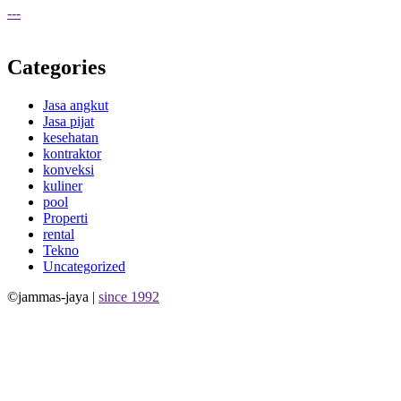
---
Categories
Jasa angkut
Jasa pijat
kesehatan
kontraktor
konveksi
kuliner
pool
Properti
rental
Tekno
Uncategorized
©jammas-jaya |
since 1992
Allium Theme by
TemplateLens
⋅
Powered by
WordPress