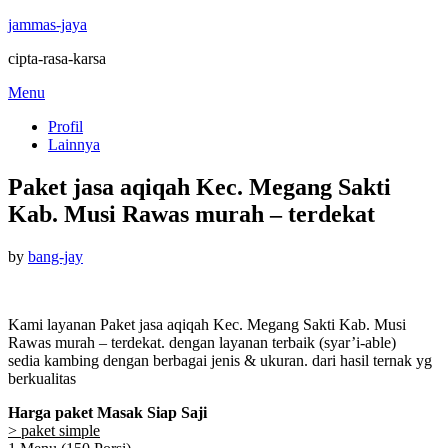
jammas-jaya
cipta-rasa-karsa
Skip
Menu
to
Profil
content
Lainnya
Paket jasa aqiqah Kec. Megang Sakti
Kab. Musi Rawas murah – terdekat
Posted
by
bang-jay
on
Kami layanan Paket jasa aqiqah Kec. Megang Sakti Kab. Musi
Rawas murah – terdekat. dengan layanan terbaik (syar’i-able)
sedia kambing dengan berbagai jenis & ukuran. dari hasil ternak yg
berkualitas
Harga paket Masak Siap Saji
> paket simple