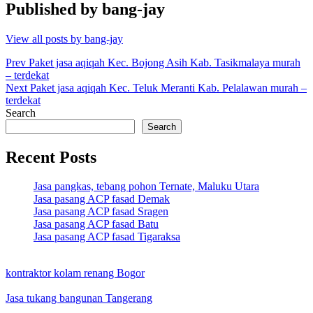
Published by
bang-jay
View all posts by bang-jay
Post
Prev
Paket jasa aqiqah Kec. Bojong Asih Kab. Tasikmalaya murah
– terdekat
navigation
Next
Paket jasa aqiqah Kec. Teluk Meranti Kab. Pelalawan murah –
terdekat
Search
Search
Recent Posts
Jasa pangkas, tebang pohon Ternate, Maluku Utara
Jasa pasang ACP fasad Demak
Jasa pasang ACP fasad Sragen
Jasa pasang ACP fasad Batu
Jasa pasang ACP fasad Tigaraksa
kontraktor kolam renang Bogor
Jasa tukang bangunan Tangerang