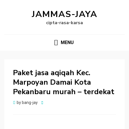
JAMMAS-JAYA
cipta-rasa-karsa
MENU
Paket jasa aqiqah Kec.
Marpoyan Damai Kota
Pekanbaru murah – terdekat
Posted
by
bang-jay
on