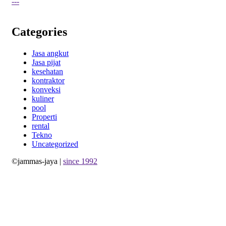
---
Categories
Jasa angkut
Jasa pijat
kesehatan
kontraktor
konveksi
kuliner
pool
Properti
rental
Tekno
Uncategorized
©jammas-jaya |
since 1992
Allium Theme by
TemplateLens
⋅
Powered by
WordPress