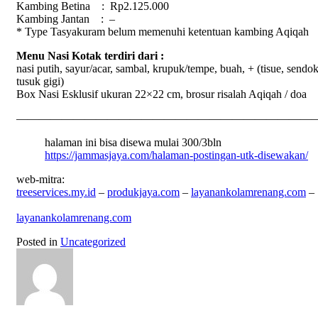
Kambing Betina : Rp2.125.000
Kambing Jantan : –
* Type Tasyakuram belum memenuhi ketentuan kambing
Aqiqah
Menu Nasi Kotak terdiri dari :
nasi putih, sayur/acar, sambal, krupuk/tempe, buah, + (tisue, sendok
tusuk gigi)
Box Nasi Esklusif ukuran 22×22 cm, brosur risalah
Aqiqah
/ doa
——————————————————————————
halaman ini bisa disewa mulai 300/3bln
https://jammasjaya.com/halaman-postingan-utk-disewakan/
web-mitra:
treeservices.my.id
–
produkjaya.com
–
layanankolamrenang.com
–
layanankolamrenang.com
Posted in
Uncategorized