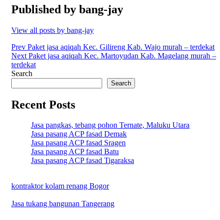
Published by
bang-jay
View all posts by bang-jay
Post
Prev
Paket jasa aqiqah Kec. Gilireng Kab. Wajo murah – terdekat
Next
Paket jasa aqiqah Kec. Martoyudan Kab. Magelang murah –
navigation
terdekat
Search
Search
Recent Posts
Jasa pangkas, tebang pohon Ternate, Maluku Utara
Jasa pasang ACP fasad Demak
Jasa pasang ACP fasad Sragen
Jasa pasang ACP fasad Batu
Jasa pasang ACP fasad Tigaraksa
kontraktor kolam renang Bogor
Jasa tukang bangunan Tangerang