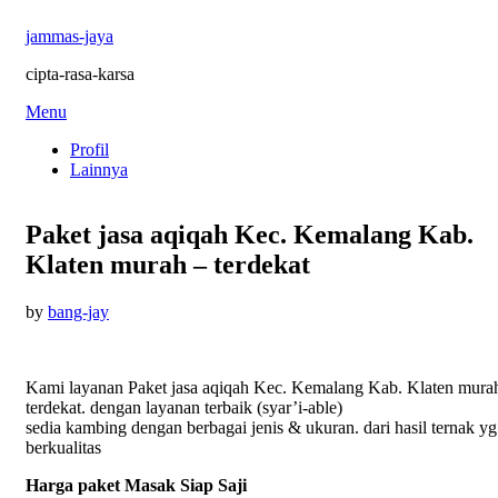
jammas-jaya
cipta-rasa-karsa
Skip
Menu
to
Profil
content
Lainnya
Paket jasa aqiqah Kec. Kemalang Kab.
Klaten murah – terdekat
Posted
by
bang-jay
on
Kami layanan Paket jasa aqiqah Kec. Kemalang Kab. Klaten mura
terdekat. dengan layanan terbaik (syar’i-able)
sedia kambing dengan berbagai jenis & ukuran. dari hasil ternak yg
berkualitas
Harga paket Masak Siap Saji