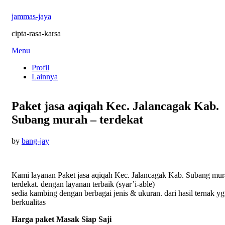
jammas-jaya
cipta-rasa-karsa
Skip
Menu
to
Profil
content
Lainnya
Paket jasa aqiqah Kec. Jalancagak Kab.
Subang murah – terdekat
Posted
by
bang-jay
on
Kami layanan Paket jasa aqiqah Kec. Jalancagak Kab. Subang mur
terdekat. dengan layanan terbaik (syar’i-able)
sedia kambing dengan berbagai jenis & ukuran. dari hasil ternak yg
berkualitas
Harga paket Masak Siap Saji