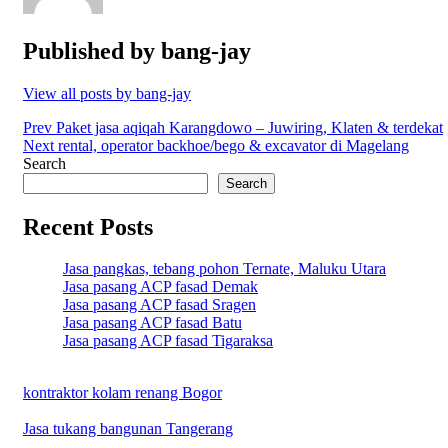
Published by
bang-jay
View all posts by bang-jay
Post
Prev
Paket jasa aqiqah Karangdowo – Juwiring, Klaten & terdekat
Next
rental, operator backhoe/bego & excavator di Magelang
navigation
Search
Search
Recent Posts
Jasa pangkas, tebang pohon Ternate, Maluku Utara
Jasa pasang ACP fasad Demak
Jasa pasang ACP fasad Sragen
Jasa pasang ACP fasad Batu
Jasa pasang ACP fasad Tigaraksa
kontraktor kolam renang Bogor
Jasa tukang bangunan Tangerang