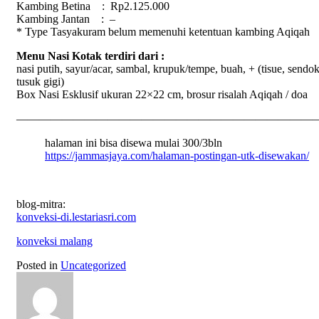
Kambing Betina : Rp2.125.000
Kambing Jantan : –
* Type Tasyakuram belum memenuhi ketentuan kambing
Aqiqah
Menu Nasi Kotak terdiri dari :
nasi putih, sayur/acar, sambal, krupuk/tempe, buah, + (tisue, sendok
tusuk gigi)
Box Nasi Esklusif ukuran 22×22 cm, brosur risalah
Aqiqah
/ doa
——————————————————————————
halaman ini bisa disewa mulai 300/3bln
https://jammasjaya.com/halaman-postingan-utk-disewakan/
blog-mitra:
konveksi-di.lestariasri.com
konveksi malang
Posted in
Uncategorized