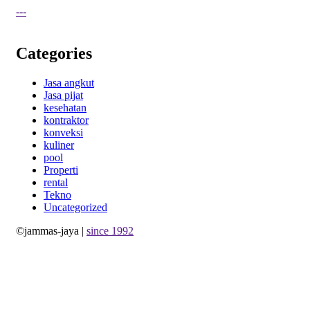
---
Categories
Jasa angkut
Jasa pijat
kesehatan
kontraktor
konveksi
kuliner
pool
Properti
rental
Tekno
Uncategorized
©jammas-jaya |
since 1992
Allium Theme by
TemplateLens
⋅
Powered by
WordPress