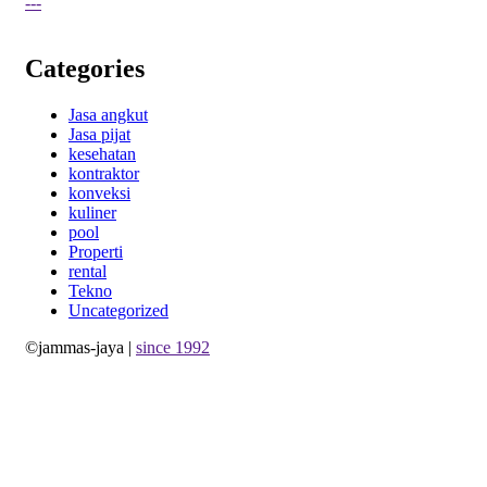
---
Categories
Jasa angkut
Jasa pijat
kesehatan
kontraktor
konveksi
kuliner
pool
Properti
rental
Tekno
Uncategorized
©jammas-jaya |
since 1992
Allium Theme by
TemplateLens
⋅
Powered by
WordPress