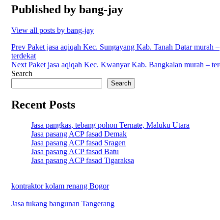
Published by
bang-jay
View all posts by bang-jay
Post
Prev
Paket jasa aqiqah Kec. Sungayang Kab. Tanah Datar murah –
terdekat
navigation
Next
Paket jasa aqiqah Kec. Kwanyar Kab. Bangkalan murah – ter
Search
Search
Recent Posts
Jasa pangkas, tebang pohon Ternate, Maluku Utara
Jasa pasang ACP fasad Demak
Jasa pasang ACP fasad Sragen
Jasa pasang ACP fasad Batu
Jasa pasang ACP fasad Tigaraksa
kontraktor kolam renang Bogor
Jasa tukang bangunan Tangerang