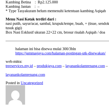
Kambing Betina : Rp2.125.000
Kambing Jantan : –
* Type Tasyakuram belum memenuhi ketentuan kambing
Aqiqah
Menu Nasi Kotak terdiri dari :
nasi putih, sayur/acar, sambal, krupuk/tempe, buah, + (tisue, sendok
tusuk gigi)
Box Nasi Esklusif ukuran 22×22 cm, brosur risalah
Aqiqah
/ doa
——————————————————————————
halaman ini bisa disewa mulai 300/3bln
https://jammasjaya.com/halaman-postingan-utk-disewakan/
web-mitra:
treeservices.my.id
–
produkjaya.com
–
layanankolamrenang.com
–
layanankolamrenang.com
Posted in
Uncategorized