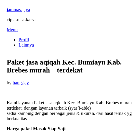
jammas-jaya
cipta-rasa-karsa
Skip
Menu
to
Profil
content
Lainnya
Paket jasa aqiqah Kec. Bumiayu Kab.
Brebes murah – terdekat
Posted
by
bang-jay
on
Kami layanan Paket jasa aqiqah Kec. Bumiayu Kab. Brebes murah
terdekat. dengan layanan terbaik (syar’i-able)
sedia kambing dengan berbagai jenis & ukuran. dari hasil ternak yg
berkualitas
Harga paket Masak Siap Saji