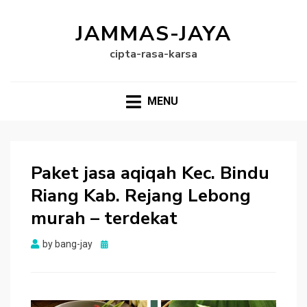
JAMMAS-JAYA
cipta-rasa-karsa
MENU
Paket jasa aqiqah Kec. Bindu
Riang Kab. Rejang Lebong
murah – terdekat
Posted
by
bang-jay
on