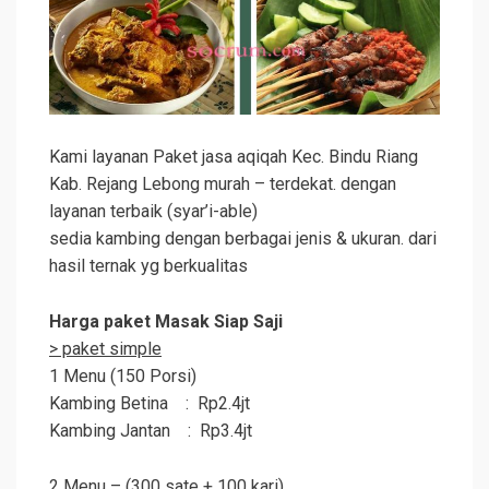
Kami layanan Paket jasa aqiqah Kec. Bindu Riang
Kab. Rejang Lebong murah – terdekat. dengan
layanan terbaik (syar’i-able)
sedia kambing dengan berbagai jenis & ukuran. dari
hasil ternak yg berkualitas
Harga paket Masak Siap Saji
> paket simple
1 Menu (150 Porsi)
Kambing Betina : Rp2.4jt
Kambing Jantan : Rp3.4jt
2 Menu – (300 sate + 100 kari)