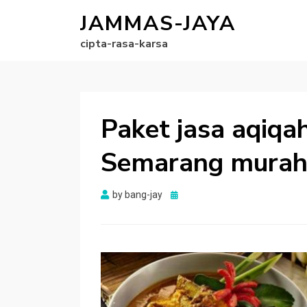
JAMMAS-JAYA
cipta-rasa-karsa
Paket jasa aqiqa
Semarang murah 
Posted
by
bang-jay
on