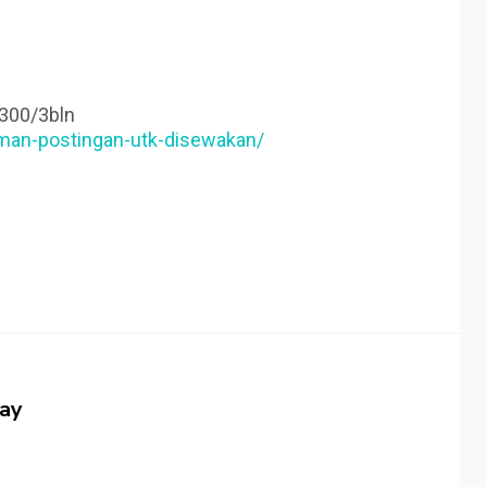
 300/3bln
man-postingan-utk-disewakan/
jay