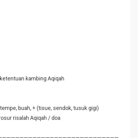
ketentuan kambing
Aqiqah
tempe, buah, + (tisue, sendok, tusuk gigi)
rosur risalah
Aqiqah
/ doa
————————————————————————————