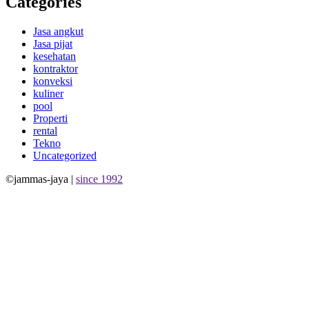
Categories
Jasa angkut
Jasa pijat
kesehatan
kontraktor
konveksi
kuliner
pool
Properti
rental
Tekno
Uncategorized
©jammas-jaya |
since 1992
Allium Theme by
TemplateLens
⋅
Powered by
WordPress