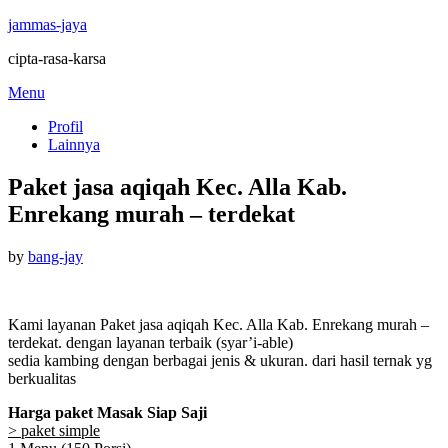
jammas-jaya
cipta-rasa-karsa
Skip
Menu
to
Profil
content
Lainnya
Paket jasa aqiqah Kec. Alla Kab.
Enrekang murah – terdekat
Posted
by
bang-jay
on
Kami layanan Paket jasa aqiqah Kec. Alla Kab. Enrekang murah –
terdekat. dengan layanan terbaik (syar’i-able)
sedia kambing dengan berbagai jenis & ukuran. dari hasil ternak yg
berkualitas
Harga paket Masak Siap Saji
> paket simple