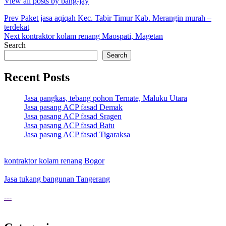
View all posts by bang-jay
Post
Prev
Paket jasa aqiqah Kec. Tabir Timur Kab. Merangin murah –
terdekat
navigation
Next
kontraktor kolam renang Maospati, Magetan
Search
Search
Recent Posts
Jasa pangkas, tebang pohon Ternate, Maluku Utara
Jasa pasang ACP fasad Demak
Jasa pasang ACP fasad Sragen
Jasa pasang ACP fasad Batu
Jasa pasang ACP fasad Tigaraksa
kontraktor kolam renang Bogor
Jasa tukang bangunan Tangerang
---