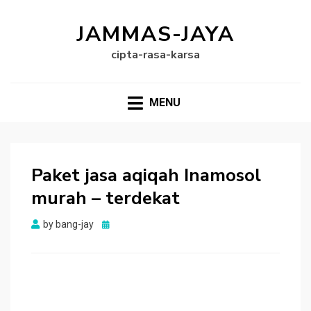
JAMMAS-JAYA
cipta-rasa-karsa
MENU
Paket jasa aqiqah Inamosol
murah – terdekat
Posted
by
bang-jay
on