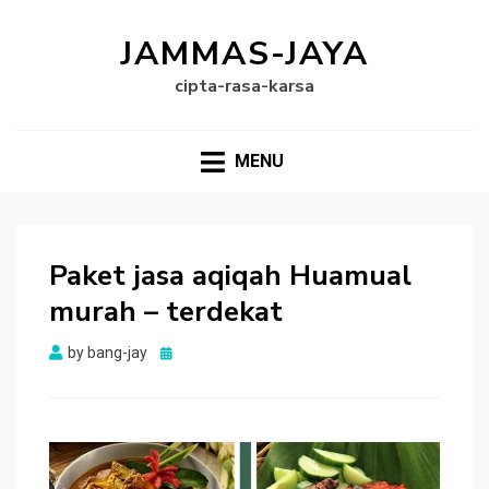
JAMMAS-JAYA
cipta-rasa-karsa
MENU
Paket jasa aqiqah Huamual
murah – terdekat
Posted
by
bang-jay
on