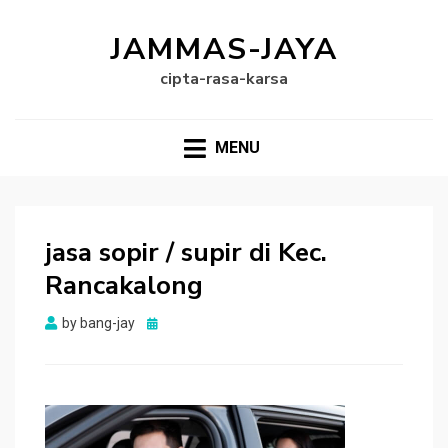
JAMMAS-JAYA
cipta-rasa-karsa
MENU
jasa sopir / supir di Kec.
Rancakalong
Posted
by
bang-jay
on