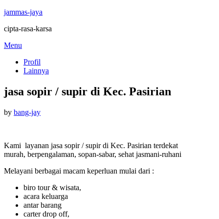
jammas-jaya
cipta-rasa-karsa
Skip
Menu
to
Profil
content
Lainnya
jasa sopir / supir di Kec. Pasirian
Posted
by
bang-jay
on
Kami layanan jasa sopir / supir di Kec. Pasirian terdekat
murah, berpengalaman, sopan-sabar, sehat jasmani-ruhani
Melayani berbagai macam keperluan mulai dari :
biro tour & wisata,
acara keluarga
antar barang
carter drop off,