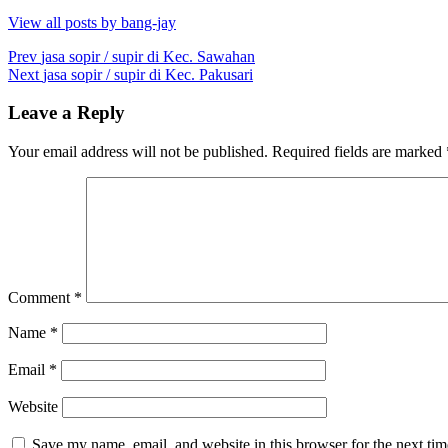
View all posts by bang-jay
Post
Prev
jasa sopir / supir di Kec. Sawahan
Next
jasa sopir / supir di Kec. Pakusari
navigation
Leave a Reply
Your email address will not be published.
Required fields are marked
Comment
*
Name
*
Email
*
Website
Save my name, email, and website in this browser for the next ti