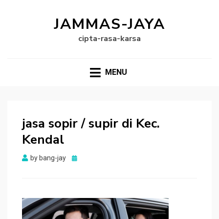
JAMMAS-JAYA
cipta-rasa-karsa
MENU
jasa sopir / supir di Kec.
Kendal
Posted
by
bang-jay
on