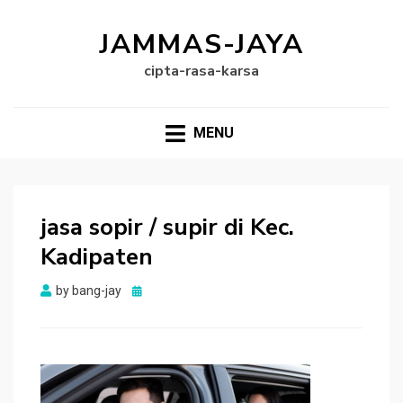
JAMMAS-JAYA
cipta-rasa-karsa
MENU
jasa sopir / supir di Kec.
Kadipaten
Posted
by
bang-jay
on