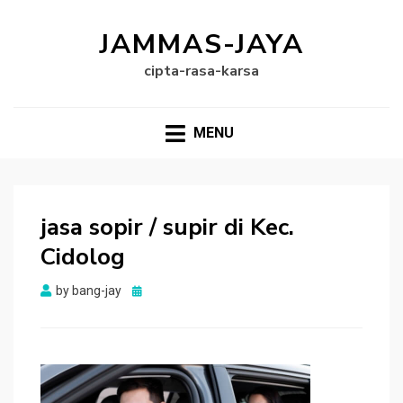
JAMMAS-JAYA
cipta-rasa-karsa
MENU
jasa sopir / supir di Kec.
Cidolog
Posted
by
bang-jay
on