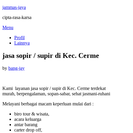
jammas-jaya
cipta-rasa-karsa
Skip
Menu
to
Profil
content
Lainnya
jasa sopir / supir di Kec. Cerme
Posted
by
bang-jay
on
Kami layanan jasa sopir / supir di Kec. Cerme terdekat
murah, berpengalaman, sopan-sabar, sehat jasmani-ruhani
Melayani berbagai macam keperluan mulai dari :
biro tour & wisata,
acara keluarga
antar barang
carter drop off,