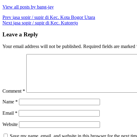
View all posts by bang-jay
Post
Prev
jasa sopir / supir di Kec. Kota Bogor Utara
Next
jasa sopir / supir di Kec. Kutorejo
navigation
Leave a Reply
Your email address will not be published.
Required fields are marked
Comment
*
Name
*
Email
*
Website
Save my name, email, and website in this browser for the next ti