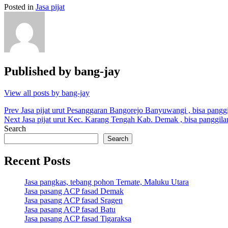
Posted in
Jasa pijat
Published by
bang-jay
View all posts by bang-jay
Post
Prev
Jasa pijat urut Pesanggaran Bangorejo Banyuwangi , bisa pangg
Next
Jasa pijat urut Kec. Karang Tengah Kab. Demak , bisa panggila
navigation
Search
Search
Recent Posts
Jasa pangkas, tebang pohon Ternate, Maluku Utara
Jasa pasang ACP fasad Demak
Jasa pasang ACP fasad Sragen
Jasa pasang ACP fasad Batu
Jasa pasang ACP fasad Tigaraksa