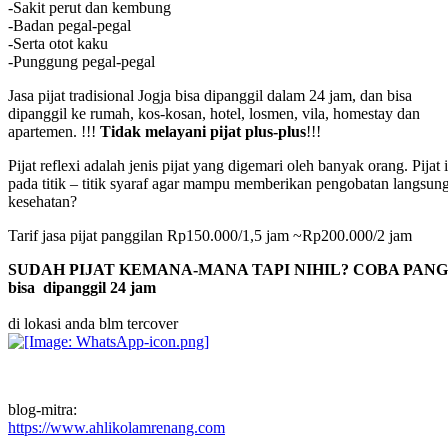
-Sakit perut dan kembung
-Badan pegal-pegal
-Serta otot kaku
-Punggung pegal-pegal
Jasa pijat tradisional Jogja bisa dipanggil dalam 24 jam, dan bisa
dipanggil ke rumah, kos-kosan, hotel, losmen, vila, homestay dan
apartemen. !!!
Tidak melayani pijat plus-plus
!!!
Pijat reflexi adalah jenis pijat yang digemari oleh banyak orang. Pi
pada titik – titik syaraf agar mampu memberikan pengobatan langsung p
kesehatan?
Tarif jasa pijat panggilan Rp150.000/1,5 jam ~Rp200.000/2 jam
SUDAH PIJAT KEMANA-MANA TAPI NIHIL? COBA PANGGIL
bisa dipanggil 24 jam
di lokasi anda blm tercover
blog-mitra:
https://www.ahlikolamrenang.com