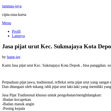
jammas-jaya
cipta-rasa-karsa
Skip
Menu
to
Profil
content
Lainnya
Jasa pijat urut Kec. Sukmajaya Kota Depok
Posted
by
bang-jay
on
Kami Jasa pijat urut Kec. Sukmajaya Kota Depok , bisa panggilan. 
Perpaduan pijat jawa, tradisional, refleksi serta pijat urut yang sang
Dan ditangani oleh tukang /ahli pijat urut laki-laki yang memiliki y
Jasa Pijat Tradisional khusus untuk pengobatan/menghilangkan:
-Badan kecapekan
-Badan masuk angin
-Pusing kepala