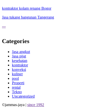
kontraktor kolam renang Bogor
Jasa tukang bangunan Tangerang
---
Categories
Jasa angkut
Jasa pijat
kesehatan
kontraktor
konveksi
kuliner
pool
Properti
rental
Tekno
Uncategorized
©jammas-jaya |
since 1992
Allium Theme by
TemplateLens
⋅
Powered by
WordPress