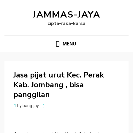
JAMMAS-JAYA
cipta-rasa-karsa
MENU
Jasa pijat urut Kec. Perak
Kab. Jombang , bisa
panggilan
Posted
by
bang-jay
on