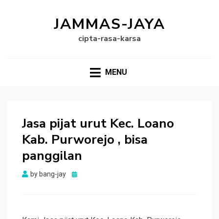
JAMMAS-JAYA
cipta-rasa-karsa
MENU
Jasa pijat urut Kec. Loano
Kab. Purworejo , bisa
panggilan
Posted
by
bang-jay
on