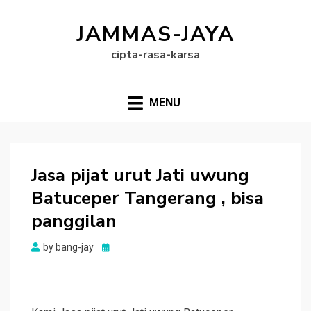
JAMMAS-JAYA
cipta-rasa-karsa
MENU
Jasa pijat urut Jati uwung
Batuceper Tangerang , bisa
panggilan
Posted
by
bang-jay
on