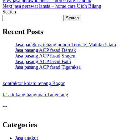
Post
Prev
jasa perawat lansia – home care Landak
Next
jasa perawat lansia – home care Ujoh Bilang
navigation
Search
Search
Recent Posts
Jasa pangkas, tebang pohon Ternate, Maluku Utara
Jasa pasang ACP fasad Demak
Jasa pasang ACP fasad Sragen
Jasa pasang ACP fasad Batu
Jasa pasang ACP fasad Tigaraksa
kontraktor kolam renang Bogor
Jasa tukang bangunan Tangerang
---
Categories
Jasa angkut