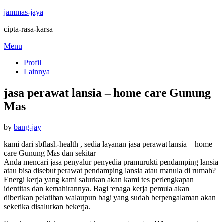
jammas-jaya
cipta-rasa-karsa
Skip
Menu
to
Profil
content
Lainnya
jasa perawat lansia – home care Gunung
Mas
Posted
by
bang-jay
on
kami dari sbflash-health , sedia layanan jasa perawat lansia – home
care Gunung Mas dan sekitar
Anda mencari jasa penyalur penyedia pramurukti pendamping lansia
atau bisa disebut perawat pendamping lansia atau manula di rumah?
Energi kerja yang kami salurkan akan kami tes perlengkapan
identitas dan kemahirannya. Bagi tenaga kerja pemula akan
diberikan pelatihan walaupun bagi yang sudah berpengalaman akan
seketika disalurkan bekerja.