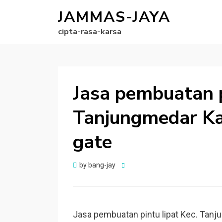
JAMMAS-JAYA
cipta-rasa-karsa
Jasa pembuatan p
Tanjungmedar Ka
gate
Posted
by
bang-jay
on
Jasa pembuatan pintu lipat Kec. Tanj