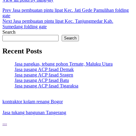
Post
Prev
Jasa pembuatan pintu lipat Kec. Jati Gede Pamulihan folding
gate
navigation
Next
Jasa pembuatan pintu lipat Kec. Tanjungmedar Kab.
Sumedang folding gate
Search
Search
Recent Posts
Jasa pangkas, tebang pohon Ternate, Maluku Utara
Jasa pasang ACP fasad Demak
Jasa pasang ACP fasad Sragen
Jasa pasang ACP fasad Batu
Jasa pasang ACP fasad Tigaraksa
kontraktor kolam renang Bogor
Jasa tukang bangunan Tangerang
---