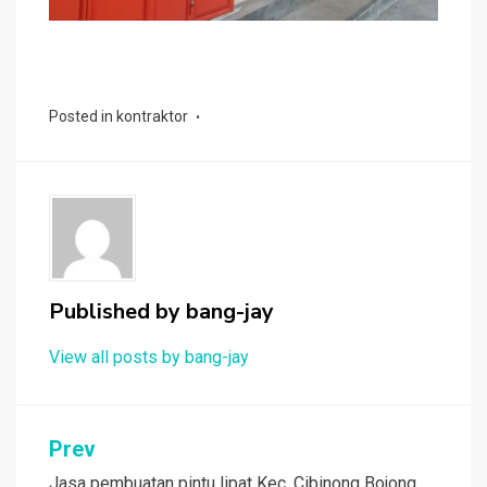
Posted in
kontraktor
Published by
bang-jay
View all posts by bang-jay
Post
Prev
Jasa pembuatan pintu lipat Kec. Cibinong Bojong