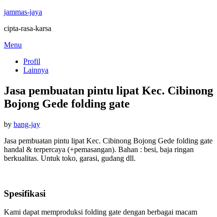
jammas-jaya
cipta-rasa-karsa
Skip
Menu
to
Profil
content
Lainnya
Jasa pembuatan pintu lipat Kec. Cibinong
Bojong Gede folding gate
Posted
by
bang-jay
on
Jasa pembuatan pintu lipat Kec. Cibinong Bojong Gede folding gate
handal & terpercaya (+pemasangan). Bahan : besi, baja ringan
berkualitas. Untuk toko, garasi, gudang dll.
Spesifikasi
Kami dapat memproduksi folding gate dengan berbagai macam