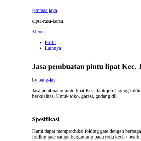
jammas-jaya
cipta-rasa-karsa
Skip
Menu
to
Profil
content
Lainnya
Jasa pembuatan pintu lipat Kec. J
Posted
by
bang-jay
on
Jasa pembuatan pintu lipat Kec. Jatitujuh Ligung fold
berkualitas. Untuk toko, garasi, gudang dll.
Spesifikasi
Kami dapat memproduksi folding gate dengan berbaga
folding gate sangat bergantung pada roda kecil / beari