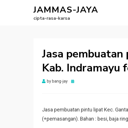
JAMMAS-JAYA
cipta-rasa-karsa
Jasa pembuatan p
Kab. Indramayu f
Posted
by
bang-jay
on
Jasa pembuatan pintu lipat Kec. Ganta
(+pemasangan). Bahan : besi, baja ringa