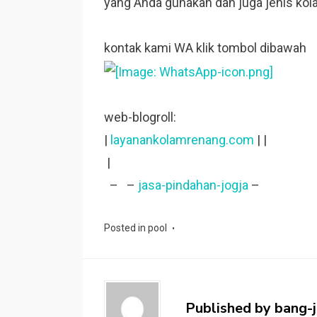
yang Anda gunakan dan juga jenis kol
kontak kami WA klik tombol dibawah
web-blogroll:
|
layanankolamrenang.com
| |
|
– –
jasa-pindahan-jogja
–
Posted in
pool
Published by
bang-