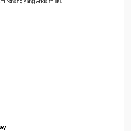
am renang yang Anda miliki.
jay