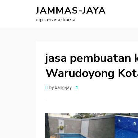
JAMMAS-JAYA
cipta-rasa-karsa
jasa pembuatan k
Warudoyong Kot
Posted
by
bang-jay
on