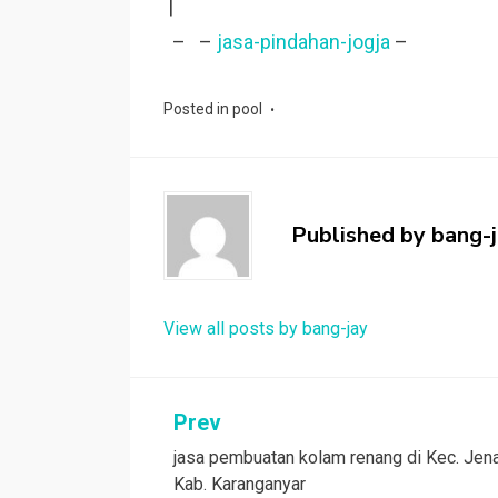
|
– –
jasa-pindahan-jogja
–
Posted in
pool
Published by
bang-
View all posts by bang-jay
Post
Prev
jasa pembuatan kolam renang di Kec. Jen
navigation
Kab. Karanganyar