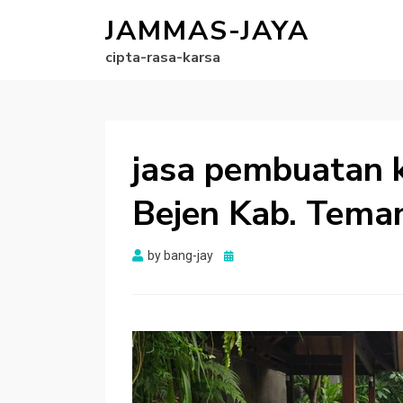
JAMMAS-JAYA
cipta-rasa-karsa
jasa pembuatan k
Bejen Kab. Tema
Posted
by
bang-jay
on